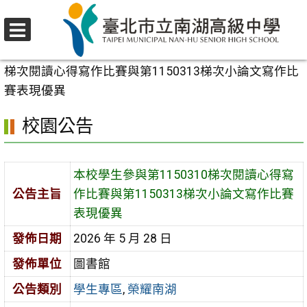
跳
至
選
主
首頁
>
校園公告
>
學生專區
>
本校學生參與第1150310
單
要
梯次閱讀心得寫作比賽與第1150313梯次小論文寫作比
內
賽表現優異
容
校園公告
區
本校學生參與第1150310梯次閱讀心得寫
公告主旨
作比賽與第1150313梯次小論文寫作比賽
表現優異
發佈日期
2026 年 5 月 28 日
發佈單位
圖書館
公告類別
學生專區
,
榮耀南湖