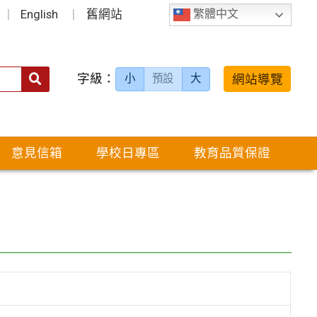
English
舊網站
繁體中文
字級：
送出
網站導覽
小
預設
大
搜
尋：
意見信箱
學校日專區
教育品質保證