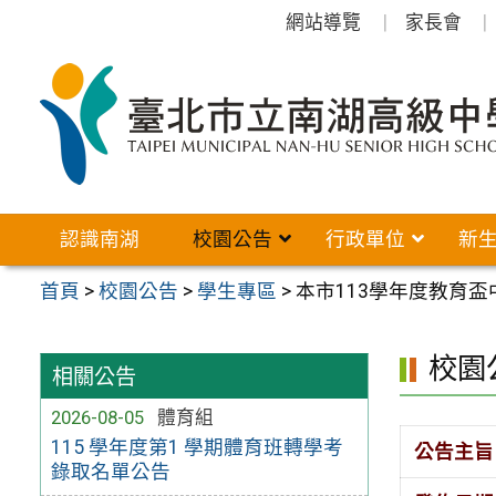
跳
網站導覽
家長會
至
主
要
內
容
區
認識南湖
校園公告
行政單位
新
首頁
>
校園公告
>
學生專區
>
本市113學年度教育盃
校園
相關公告
2026-08-05
體育組
115 學年度第1 學期體育班轉學考
公告主旨
錄取名單公告