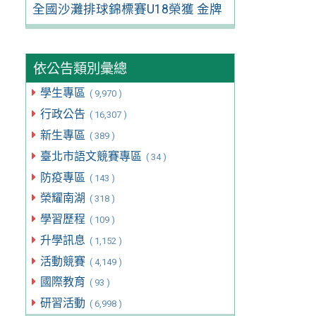
全國沙灘排球錦標賽U18榮獲 金牌
依公告類別彙總
學生專區
( 9,970 )
行政公告
( 16,307 )
新生專區
( 389 )
臺北市語文競賽專區
( 34 )
防疫專區
( 143 )
榮耀南湖
( 318 )
學習歷程
( 109 )
升學訊息
( 1,152 )
活動競賽
( 4,149 )
國際教育
( 93 )
研習活動
( 6,998 )