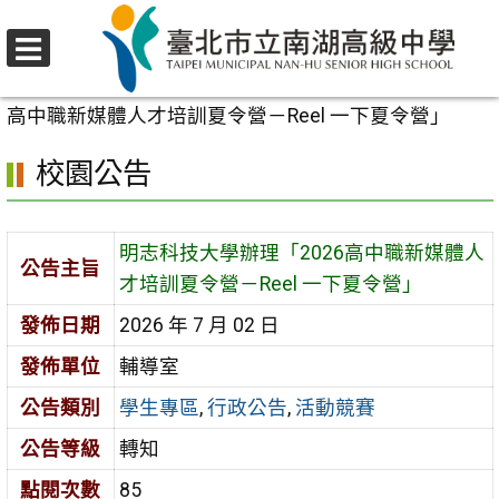
跳
至
選
主
首頁
>
校園公告
>
學生專區
>
明志科技大學辦理「2026
單
要
高中職新媒體人才培訓夏令營－Reel 一下夏令營」
內
校園公告
容
區
明志科技大學辦理「2026高中職新媒體人
公告主旨
才培訓夏令營－Reel 一下夏令營」
發佈日期
2026 年 7 月 02 日
發佈單位
輔導室
公告類別
學生專區
,
行政公告
,
活動競賽
公告等級
轉知
點閱次數
85