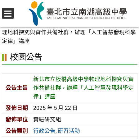
跳
至
選
主
首頁
>
校園公告
>
行政公告
>
新北市立板橋高級中學物
單
要
理地科探究與實作共備社群，辦理「人工智慧發現科學
內
定律」講座
容
校園公告
區
新北市立板橋高級中學物理地科探究與實
公告主旨
作共備社群，辦理「人工智慧發現科學定
律」講座
發佈日期
2025 年 5 月 22 日
發佈單位
實驗研究組
公告類別
行政公告
,
研習活動