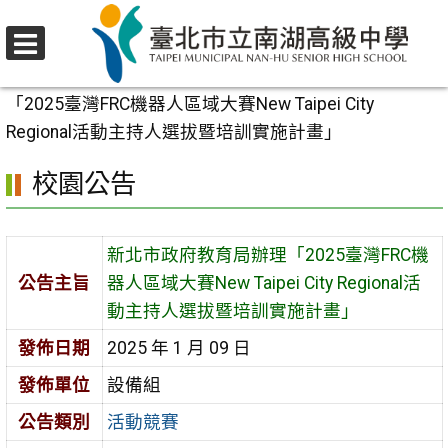
跳
至
選
主
首頁
>
校園公告
>
活動競賽
>
新北市政府教育局辦理
單
要
「2025臺灣FRC機器人區域大賽New Taipei City
內
Regional活動主持人選拔暨培訓實施計畫」
容
校園公告
區
新北市政府教育局辦理「2025臺灣FRC機
公告主旨
器人區域大賽New Taipei City Regional活
動主持人選拔暨培訓實施計畫」
發佈日期
2025 年 1 月 09 日
發佈單位
設備組
公告類別
活動競賽