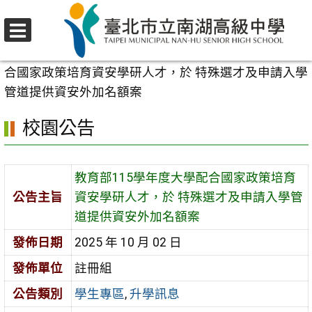
跳
至
選
主
首頁
>
校園公告
>
學生專區
>
教育部115學年度大學配
單
要
合國家政策培育資安學研人才，於 特殊選才及申請入學
內
管道提供資安外加名額案
容
校園公告
區
教育部115學年度大學配合國家政策培育
公告主旨
資安學研人才，於 特殊選才及申請入學管
道提供資安外加名額案
發佈日期
2025 年 10 月 02 日
發佈單位
註冊組
公告類別
學生專區
,
升學訊息