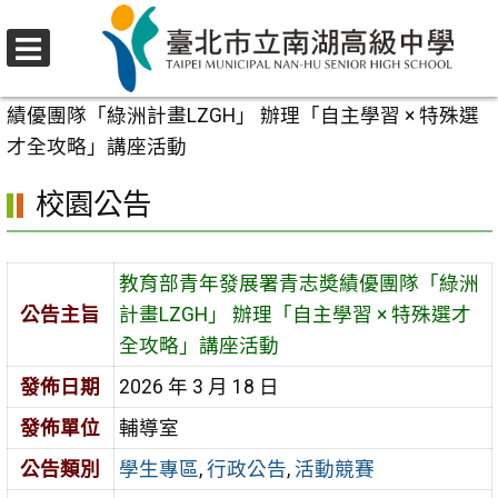
跳
至
選
主
首頁
>
校園公告
>
學生專區
>
教育部青年發展署青志奬
單
要
績優團隊「綠洲計畫LZGH」 辦理「自主學習 × 特殊選
內
才全攻略」講座活動
容
校園公告
區
教育部青年發展署青志奬績優團隊「綠洲
公告主旨
計畫LZGH」 辦理「自主學習 × 特殊選才
全攻略」講座活動
發佈日期
2026 年 3 月 18 日
發佈單位
輔導室
公告類別
學生專區
,
行政公告
,
活動競賽