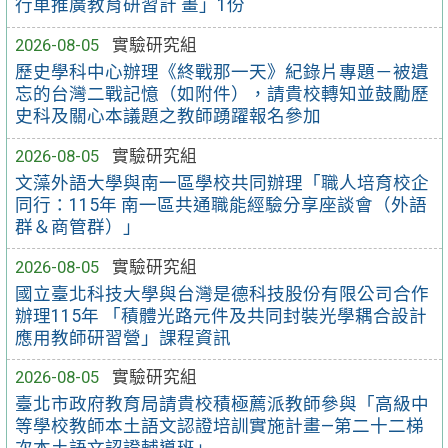
行車推廣教育研習計 畫」1份
2026-08-05
實驗研究組
歷史學科中心辦理《終戰那一天》紀錄片專題－被遺
忘的台灣二戰記憶（如附件），請貴校轉知並鼓勵歷
史科及關心本議題之教師踴躍報名參加
2026-08-05
實驗研究組
文藻外語大學與南一區學校共同辦理「職人培育校企
同行：115年 南一區共通職能經驗分享座談會（外語
群＆商管群）」
2026-08-05
實驗研究組
國立臺北科技大學與台灣是德科技股份有限公司合作
辦理115年 「積體光路元件及共同封裝光學耦合設計
應用教師研習營」課程資訊
2026-08-05
實驗研究組
臺北市政府教育局請貴校積極薦派教師參與「高級中
等學校教師本土語文認證培訓實施計畫—第二十二梯