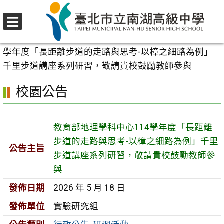
跳
至
選
主
首頁
>
校園公告
>
行政公告
>
教育部地理學科中心114
單
要
學年度「長距離步道的走路與思考-以樟之細路為例」
內
千里步道講座系列研習，敬請貴校鼓勵教師參與
容
校園公告
區
教育部地理學科中心114學年度「長距離
步道的走路與思考-以樟之細路為例」千里
公告主旨
步道講座系列研習，敬請貴校鼓勵教師參
與
發佈日期
2026 年 5 月 18 日
發佈單位
實驗研究組