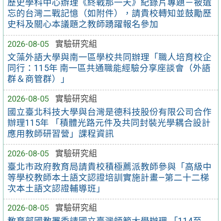
歷史學科中心辦理《終戰那一天》紀錄片專題－被遺
忘的台灣二戰記憶（如附件），請貴校轉知並鼓勵歷
史科及關心本議題之教師踴躍報名參加
2026-08-05
實驗研究組
文藻外語大學與南一區學校共同辦理「職人培育校企
同行：115年 南一區共通職能經驗分享座談會（外語
群＆商管群）」
2026-08-05
實驗研究組
國立臺北科技大學與台灣是德科技股份有限公司合作
辦理115年 「積體光路元件及共同封裝光學耦合設計
應用教師研習營」課程資訊
2026-08-05
實驗研究組
臺北市政府教育局請貴校積極薦派教師參與「高級中
等學校教師本土語文認證培訓實施計畫—第二十二梯
次本土語文認證輔導班」
2026-08-05
實驗研究組