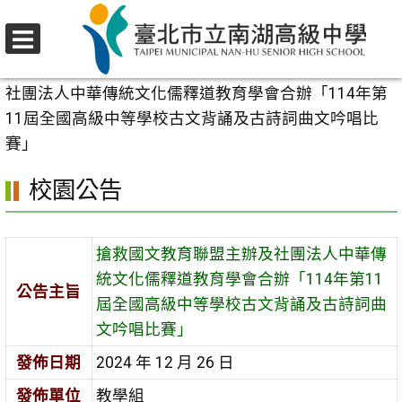
跳
至
選
主
首頁
>
校園公告
>
學生專區
>
搶救國文教育聯盟主辦及
單
要
社團法人中華傳統文化儒釋道教育學會合辦「114年第
內
11屆全國高級中等學校古文背誦及古詩詞曲文吟唱比
容
賽」
區
校園公告
搶救國文教育聯盟主辦及社團法人中華傳
統文化儒釋道教育學會合辦「114年第11
公告主旨
屆全國高級中等學校古文背誦及古詩詞曲
文吟唱比賽」
發佈日期
2024 年 12 月 26 日
發佈單位
教學組