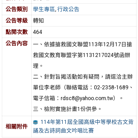
公告類別
學生專區
,
行政公告
公告等級
轉知
點閱次數
464
公告內容
一、依據搶救國文聯盟113年12月17日搶
救國文教育聯盟字第1131217024號函辦
理。
二、針對旨揭活動如有疑問，請逕洽主辦
單位李老師（聯絡電話：02-2358-1689、
電子信箱：rdsc8@yahoo.com.tw）。
三、檢附實施計畫1份供參。
114年第11屆全國高級中等學校古文背
相關附件
誦及古詩詞曲文吟唱比賽