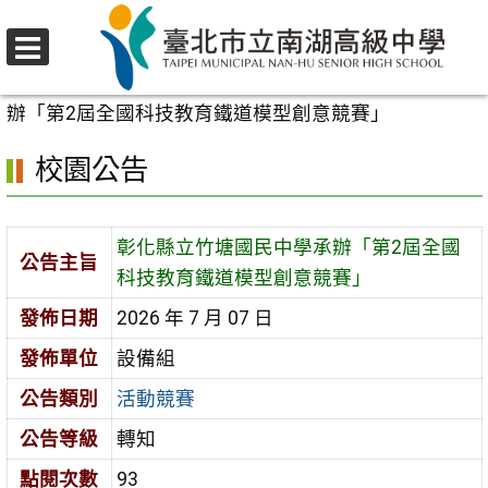
跳
至
選
主
首頁
>
校園公告
>
活動競賽
>
彰化縣立竹塘國民中學承
單
要
辦「第2屆全國科技教育鐵道模型創意競賽」
內
校園公告
容
區
彰化縣立竹塘國民中學承辦「第2屆全國
公告主旨
科技教育鐵道模型創意競賽」
發佈日期
2026 年 7 月 07 日
發佈單位
設備組
公告類別
活動競賽
公告等級
轉知
點閱次數
93