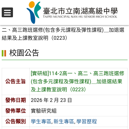
跳
至
選
主
首頁
>
校園公告
>
學生專區
>
[實研組]114-2高一、高
單
要
二、高三跑班選修(包含多元課程及彈性課程)＿加退選
內
結果及上課教室說明（0223）
容
校園公告
區
[實研組]114-2高一、高二、高三跑班選修
公告主旨
(包含多元課程及彈性課程)＿加退選結果
及上課教室說明（0223）
發佈日期
2026 年 2 月 23 日
發佈單位
實驗研究組
公告類別
學生專區
,
新生專區
,
學習歷程