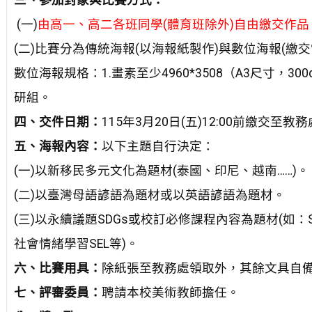
三、參加對象與比賽方式：
(一)
由高一、高二各班同學(體育班除外)自由繳交作品
(二)比賽分為傳統海報(以海報紙製作)與數位海報(繳
數位海報規格：1.畫素至少4960*3508（A3尺寸，300
研組。
四、交件日期：
115年3月20日(五)12:00前繳交至
五、海報內容：
以下主題自行決定：
(一)以新移民多元文化為題材(泰國、印尼、越南……)。
(二)以臺灣母語諺語為題材或以英語諺語為題材。
(三)以永續議題SDGs或校訂必修課程內容為題材(如
社會情緒學習SEL等)。
六、比賽用具：
除紙張至教務處領取外，其餘文具自
七、評審委員：
聘請本校美術教師擔任。