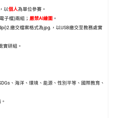
，以
個人
為單位參賽。
交電子檔)兩組；
嚴禁
AI
繪圖
。
dpi)2.繳交檔案格式為jpg.，以USB繳交至教務處實
教務處實研組。
：SDGs、海洋、環境、能源、性別平等、國際教育、
備。