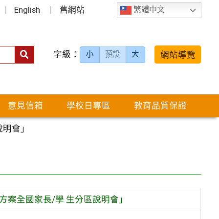
English
舊網站
繁體中文
字級：
送出
網站導覽
小
預設
大
搜
尋：
意見信箱
學校日專區
教育品質保證
說明會」
方案全國家長/學 生分區說明會」