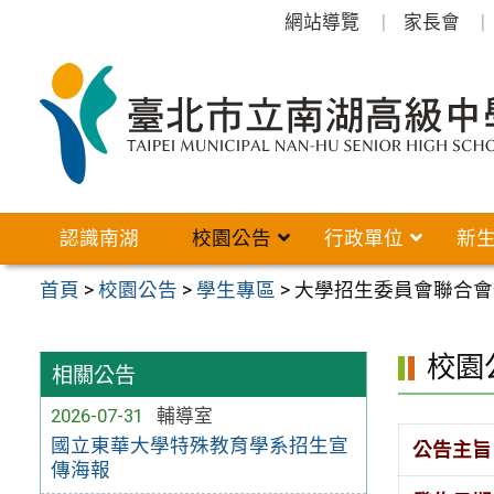
跳
網站導覽
家長會
至
主
要
內
容
區
認識南湖
校園公告
行政單位
新
首頁
>
校園公告
>
學生專區
>
大學招生委員會聯合會
校園
相關公告
2026-07-31
輔導室
國立東華大學特殊教育學系招生宣
公告主旨
傳海報