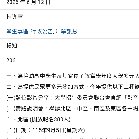
2026 年 6 月 12 日
輔導室
學生專區
,
行政公告
,
升學訊息
轉知
206
一、為協助高中學生及其家長了解當學年度大學多元
二、為提供民眾更多元參加方式，今年提供以下三種
(一)數位影片分享：大學招生委員會聯合會官網「影
(二)實體說明會：舉辦北區、中區、南區及東區各一場,場次時間
１、北區 (開放報名380人)
(１)日期：115年9月5日(星期六)