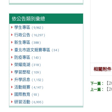
依公告類別彙總
學生專區
( 9,962 )
行政公告
( 16,297 )
新生專區
( 388 )
臺北市語文競賽專區
( 34 )
防疫專區
( 143 )
榮耀南湖
( 318 )
相關附件
學習歷程
( 109 )
升學訊息
( 1,152 )
【2
活動競賽
( 4,147 )
【2
國際教育
( 93 )
研習活動
( 6,995 )