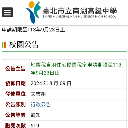
跳
至
選
主
首頁
>
校園公告
>
行政公告
>
地價稅自用住宅優惠稅率
單
要
申請期限至113年9月23日止
內
校園公告
容
區
地價稅自用住宅優惠稅率申請期限至113
公告主旨
年9月23日止
發佈日期
2024 年 8 月 09 日
發佈單位
文書組
公告類別
行政公告
公告等級
轉知
點閱次數
619