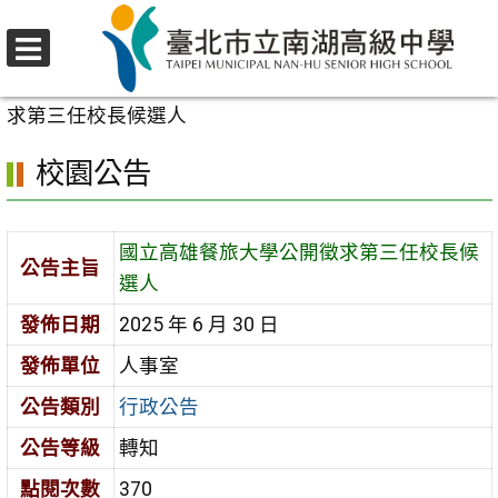
跳
至
選
主
首頁
>
校園公告
>
行政公告
>
國立高雄餐旅大學公開徵
單
要
求第三任校長候選人
內
校園公告
容
區
國立高雄餐旅大學公開徵求第三任校長候
公告主旨
選人
發佈日期
2025 年 6 月 30 日
發佈單位
人事室
公告類別
行政公告
公告等級
轉知
點閱次數
370