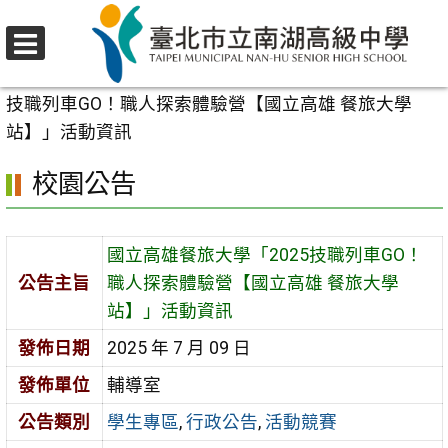
跳
至
選
主
首頁
>
校園公告
>
學生專區
>
國立高雄餐旅大學「2025
單
要
技職列車GO！職人探索體驗營【國立高雄 餐旅大學
內
站】」活動資訊
容
校園公告
區
國立高雄餐旅大學「2025技職列車GO！
公告主旨
職人探索體驗營【國立高雄 餐旅大學
站】」活動資訊
發佈日期
2025 年 7 月 09 日
發佈單位
輔導室
公告類別
學生專區
,
行政公告
,
活動競賽