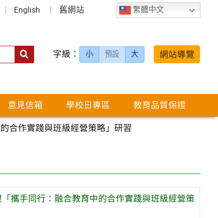
English
舊網站
繁體中文
字級：
送出
網站導覽
小
預設
大
搜
尋：
意見信箱
學校日專區
教育品質保證
中的合作實踐與班級經營策略」研習
理「攜手同行：融合教育中的合作實踐與班級經營策