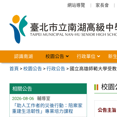
跳
網站導覽
家長會
至
主
要
內
容
區
認識南湖
校園公告
行政單位
新
首頁
>
校園公告
>
行政公告
>
國立高雄師範大學受教
校園
相關公告
2026-08-06
輔導室
「助人工作者的災後行動：陪案家
公告主旨
重建生活韌性」專業培力課程