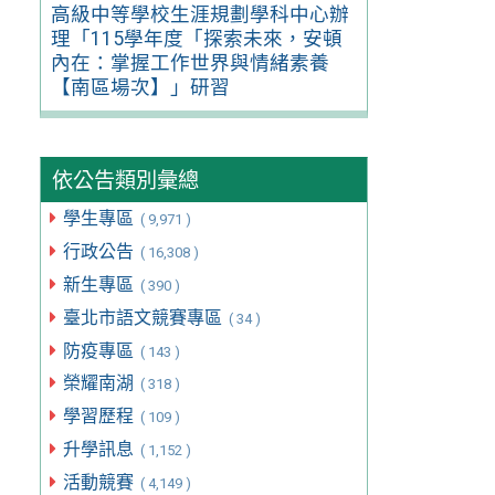
高級中等學校生涯規劃學科中心辦
理「115學年度「探索未來，安頓
內在：掌握工作世界與情緒素養
【南區場次】」研習
依公告類別彙總
學生專區
( 9,971 )
行政公告
( 16,308 )
新生專區
( 390 )
臺北市語文競賽專區
( 34 )
防疫專區
( 143 )
榮耀南湖
( 318 )
學習歷程
( 109 )
升學訊息
( 1,152 )
活動競賽
( 4,149 )