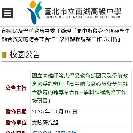
跳
至
選
主
首頁
>
校園公告
>
行政公告
>
國立高雄師範大學受教育
單
要
部國民及學前教育署委託辦理「高中階段身心障礙學生
內
融合教育的跨專業合作—學科課程調整工作坊研習」
容
校園公告
區
國立高雄師範大學受教育部國民及學前教
育署委託辦理「高中階段身心障礙學生融
公告主旨
合教育的跨專業合作—學科課程調整工作
坊研習」
發佈日期
2025 年 10 月 07 日
發佈單位
實驗研究組