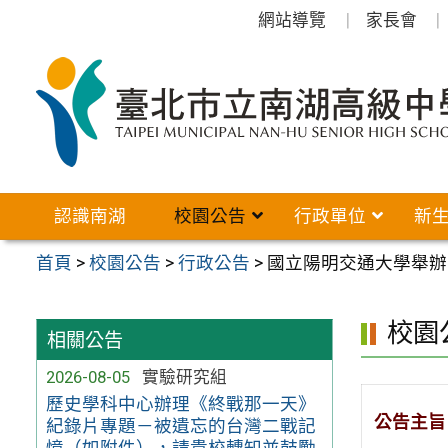
跳
網站導覽
家長會
至
主
要
內
容
區
認識南湖
校園公告
行政單位
新
首頁
>
校園公告
>
行政公告
>
國立陽明交通大學舉辦
校園
相關公告
2026-08-05
實驗研究組
歷史學科中心辦理《終戰那一天》
公告主旨
紀錄片專題－被遺忘的台灣二戰記
憶（如附件），請貴校轉知並鼓勵