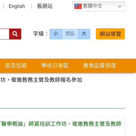
English
舊網站
繁體中文
字級：
送出
網站導覽
小
預設
大
搜
尋：
意見信箱
學校日專區
教育品質保證
作坊，敬邀教務主管及教師報名參加
「醫學概論」師資培訓工作坊，敬邀教務主管及教師