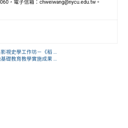
，電子信箱：chweiwang@nycu.edu.tw。
視史學工作坊－《稻 ...
礎教育教學實施成果 ...