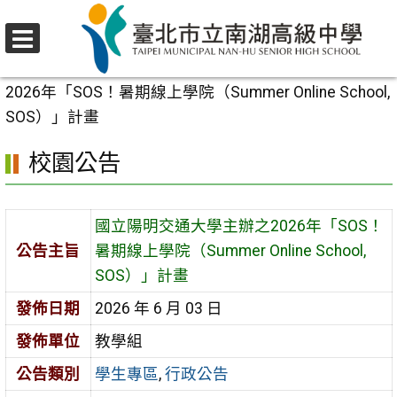
跳
至
選
主
首頁
>
校園公告
>
學生專區
>
國立陽明交通大學主辦之
單
要
2026年「SOS！暑期線上學院（Summer Online School,
內
SOS）」計畫
容
校園公告
區
國立陽明交通大學主辦之2026年「SOS！
公告主旨
暑期線上學院（Summer Online School,
SOS）」計畫
發佈日期
2026 年 6 月 03 日
發佈單位
教學組
公告類別
學生專區
,
行政公告