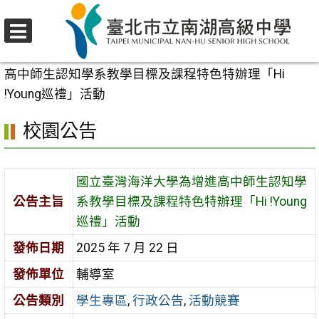
跳
至
選
主
首頁
>
校園公告
>
學生專區
>
國立臺灣海洋大學為增進
單
要
高中師生認知學系教學目標及課程特色特辦理「Hi
內
!Young巡禮」活動
容
校園公告
區
國立臺灣海洋大學為增進高中師生認知學
公告主旨
系教學目標及課程特色特辦理「Hi !Young
巡禮」活動
發佈日期
2025 年 7 月 22 日
發佈單位
輔導室
公告類別
學生專區
,
行政公告
,
活動競賽