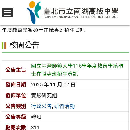
跳
至
選
主
首頁
>
校園公告
>
行政公告
>
國立臺灣師範大學115學
單
要
年度教育學系碩士在職專班招生資訊
內
校園公告
容
區
國立臺灣師範大學115學年度教育學系碩
公告主旨
士在職專班招生資訊
發佈日期
2025 年 11 月 07 日
發佈單位
實驗研究組
公告類別
行政公告
,
研習活動
公告等級
轉知
點閱次數
311