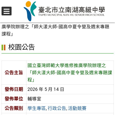
跳
至
選
主
首頁
>
校園公告
>
學生專區
>
國立臺灣師範大學進修推
單
要
廣學院辦理之「師大漾大師-國高中夏令營及週末專題
內
課程」
容
校園公告
區
國立臺灣師範大學進修推廣學院辦理之
公告主旨
「師大漾大師-國高中夏令營及週末專題課
程」
發佈日期
2026 年 5 月 14 日
發佈單位
輔導室
公告類別
學生專區
,
行政公告
,
活動競賽