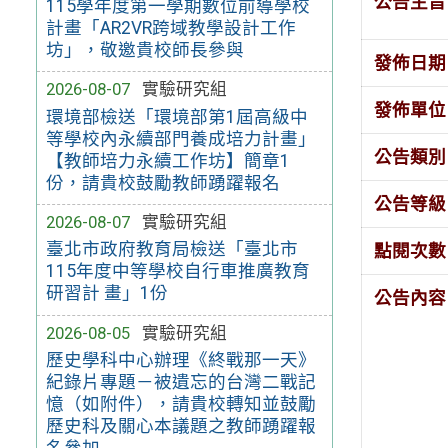
公告主旨
115學年度第一學期數位前導學校
計畫「AR2VR跨域教學設計工作
坊」，敬邀貴校師長參與
發佈日期
2026-08-07
實驗研究組
發佈單位
環境部檢送「環境部第1屆高級中
等學校內永續部門養成培力計畫」
公告類別
【教師培力永續工作坊】簡章1
份，請貴校鼓勵教師踴躍報名
公告等級
2026-08-07
實驗研究組
臺北市政府教育局檢送「臺北市
點閱次數
115年度中等學校自行車推廣教育
研習計 畫」1份
公告內容
2026-08-05
實驗研究組
歷史學科中心辦理《終戰那一天》
紀錄片專題－被遺忘的台灣二戰記
憶（如附件），請貴校轉知並鼓勵
歷史科及關心本議題之教師踴躍報