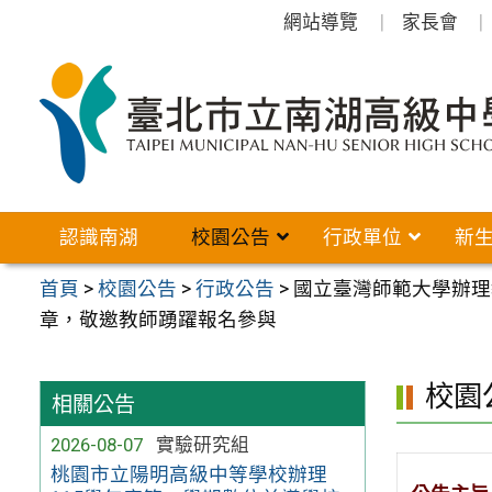
跳
網站導覽
家長會
至
主
要
內
容
區
認識南湖
校園公告
行政單位
新
首頁
>
校園公告
>
行政公告
>
國立臺灣師範大學辦理
章，敬邀教師踴躍報名參與
校園
相關公告
2026-08-07
實驗研究組
桃園市立陽明高級中等學校辦理