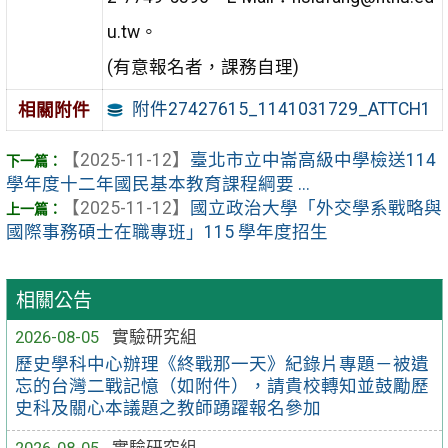
u.tw。
(有意報名者，課務自理)
附件27427615_1141031729_ATTCH1
相關附件
【2025-11-12】
臺北市立中崙高級中學檢送114
學年度十二年國民基本教育課程綱要 ...
【2025-11-12】
國立政治大學「外交學系戰略與
國際事務碩士在職專班」115 學年度招生
相關公告
2026-08-05
實驗研究組
歷史學科中心辦理《終戰那一天》紀錄片專題－被遺
忘的台灣二戰記憶（如附件），請貴校轉知並鼓勵歷
史科及關心本議題之教師踴躍報名參加
2026-08-05
實驗研究組