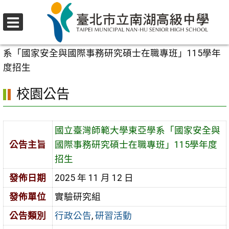
跳
至
選
主
首頁
>
校園公告
>
行政公告
>
國立臺灣師範大學東亞學
單
要
系「國家安全與國際事務研究碩士在職專班」115學年
內
度招生
容
校園公告
區
國立臺灣師範大學東亞學系「國家安全與
公告主旨
國際事務研究碩士在職專班」115學年度
招生
發佈日期
2025 年 11 月 12 日
發佈單位
實驗研究組
公告類別
行政公告
,
研習活動