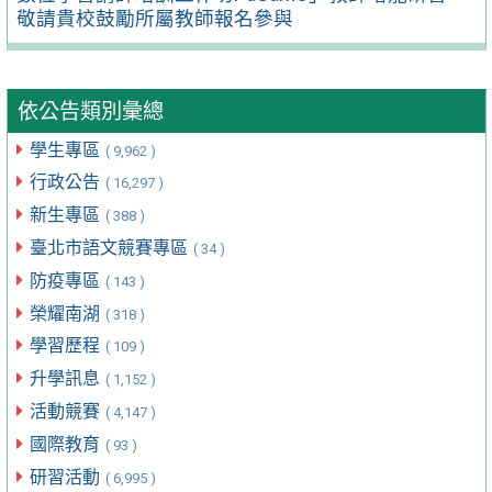
敬請貴校鼓勵所屬教師報名參與
依公告類別彙總
學生專區
( 9,962 )
行政公告
( 16,297 )
新生專區
( 388 )
臺北市語文競賽專區
( 34 )
防疫專區
( 143 )
榮耀南湖
( 318 )
學習歷程
( 109 )
升學訊息
( 1,152 )
活動競賽
( 4,147 )
國際教育
( 93 )
研習活動
( 6,995 )