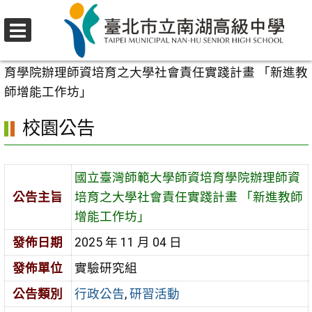
跳
至
選
主
首頁
>
校園公告
>
行政公告
>
國立臺灣師範大學師資培
單
要
育學院辦理師資培育之大學社會責任實踐計畫 「新進教
內
師增能工作坊」
容
校園公告
區
國立臺灣師範大學師資培育學院辦理師資
公告主旨
培育之大學社會責任實踐計畫 「新進教師
增能工作坊」
發佈日期
2025 年 11 月 04 日
發佈單位
實驗研究組
公告類別
行政公告
,
研習活動