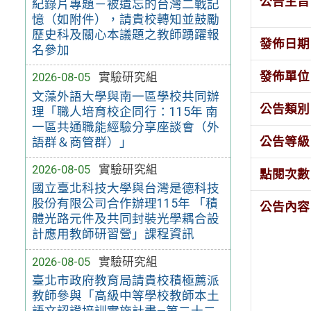
公告主旨
紀錄片專題－被遺忘的台灣二戰記
憶（如附件），請貴校轉知並鼓勵
歷史科及關心本議題之教師踴躍報
發佈日期
名參加
發佈單位
2026-08-05
實驗研究組
文藻外語大學與南一區學校共同辦
公告類別
理「職人培育校企同行：115年 南
一區共通職能經驗分享座談會（外
公告等級
語群＆商管群）」
2026-08-05
實驗研究組
點閱次數
國立臺北科技大學與台灣是德科技
股份有限公司合作辦理115年 「積
公告內容
體光路元件及共同封裝光學耦合設
計應用教師研習營」課程資訊
2026-08-05
實驗研究組
臺北市政府教育局請貴校積極薦派
教師參與「高級中等學校教師本土