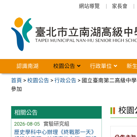
跳
網站導覽
家長會
至
主
要
內
容
區
認識南湖
校園公告
行政單位
新
首頁
>
校園公告
>
行政公告
>
國立臺南第二高級中學
參加
校園
相關公告
2026-08-05
實驗研究組
歷史學科中心辦理《終戰那一天》