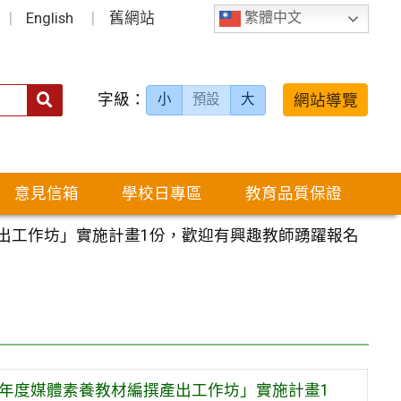
English
舊網站
繁體中文
字級：
送出
網站導覽
小
預設
大
搜
尋：
意見信箱
學校日專區
教育品質保證
出工作坊」實施計畫1份，歡迎有興趣教師踴躍報名
學年度媒體素養教材編撰產出工作坊」實施計畫1