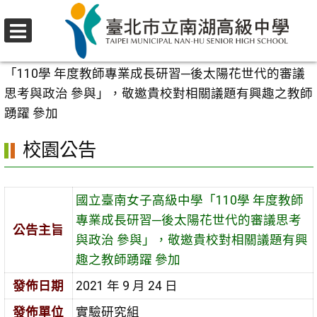
跳
至
選
主
首頁
>
校園公告
>
行政公告
>
國立臺南女子高級中學
單
要
「110學 年度教師專業成長研習─後太陽花世代的審議
內
思考與政治 參與」，敬邀貴校對相關議題有興趣之教師
容
踴躍 參加
區
校園公告
國立臺南女子高級中學「110學 年度教師
專業成長研習─後太陽花世代的審議思考
公告主旨
與政治 參與」，敬邀貴校對相關議題有興
趣之教師踴躍 參加
發佈日期
2021 年 9 月 24 日
發佈單位
實驗研究組