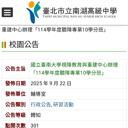
跳
至
選
主
首頁
>
校園公告
>
行政公告
>
國立臺南大學視障教育與
單
要
重建中心辦理「114學年度聽障專業10學分班」
內
校園公告
容
區
國立臺南大學視障教育與重建中心辦理
公告主旨
「114學年度聽障專業10學分班」
發佈日期
2025 年 9 月 22 日
發佈單位
輔導室
公告類別
行政公告
,
研習活動
公告等級
轉知
點閱次數
301