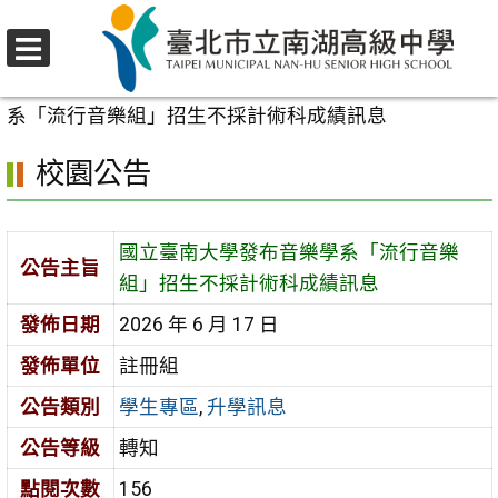
跳
至
選
主
首頁
>
校園公告
>
學生專區
>
國立臺南大學發布音樂學
單
要
系「流行音樂組」招生不採計術科成績訊息
內
校園公告
容
區
國立臺南大學發布音樂學系「流行音樂
公告主旨
組」招生不採計術科成績訊息
發佈日期
2026 年 6 月 17 日
發佈單位
註冊組
公告類別
學生專區
,
升學訊息
公告等級
轉知
點閱次數
156