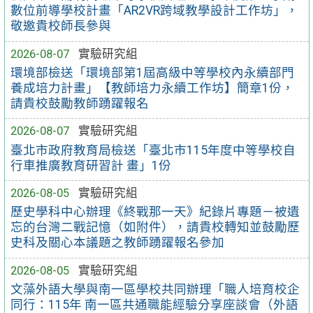
數位前導學校計畫「AR2VR跨域教學設計工作坊」，
敬邀貴校師長參與
2026-08-07
實驗研究組
環境部檢送「環境部第1屆高級中等學校內永續部門
養成培力計畫」【教師培力永續工作坊】簡章1份，
請貴校鼓勵教師踴躍報名
2026-08-07
實驗研究組
臺北市政府教育局檢送「臺北市115年度中等學校自
行車推廣教育研習計 畫」1份
2026-08-05
實驗研究組
歷史學科中心辦理《終戰那一天》紀錄片專題－被遺
忘的台灣二戰記憶（如附件），請貴校轉知並鼓勵歷
史科及關心本議題之教師踴躍報名參加
2026-08-05
實驗研究組
文藻外語大學與南一區學校共同辦理「職人培育校企
同行：115年 南一區共通職能經驗分享座談會（外語