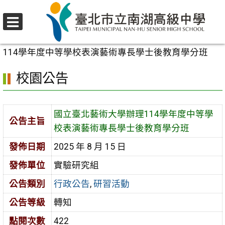
跳
至
選
主
首頁
>
校園公告
>
行政公告
>
國立臺北藝術大學辦理
單
要
114學年度中等學校表演藝術專長學士後教育學分班
內
校園公告
容
區
國立臺北藝術大學辦理114學年度中等學
公告主旨
校表演藝術專長學士後教育學分班
發佈日期
2025 年 8 月 15 日
發佈單位
實驗研究組
公告類別
行政公告
,
研習活動
公告等級
轉知
點閱次數
422