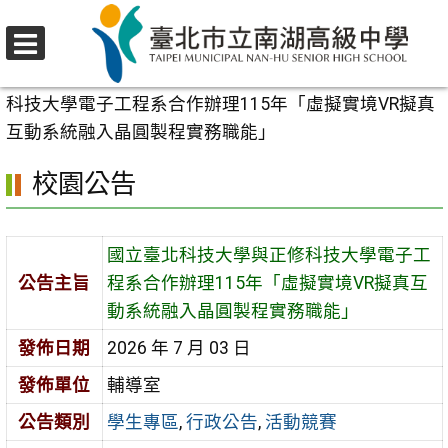
跳
至
選
主
首頁
>
校園公告
>
學生專區
>
國立臺北科技大學與正修
單
要
科技大學電子工程系合作辦理115年「虛擬實境VR擬真
內
互動系統融入晶圓製程實務職能」
容
校園公告
區
國立臺北科技大學與正修科技大學電子工
公告主旨
程系合作辦理115年「虛擬實境VR擬真互
動系統融入晶圓製程實務職能」
發佈日期
2026 年 7 月 03 日
發佈單位
輔導室
公告類別
學生專區
,
行政公告
,
活動競賽