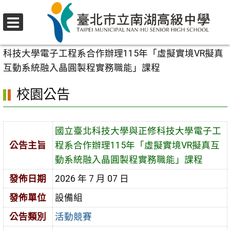
跳
至
選
主
首頁
>
校園公告
>
活動競賽
>
國立臺北科技大學與正修
單
要
科技大學電子工程系合作辦理115年「虛擬實境VR擬真
內
互動系統融入晶圓製程實務職能」課程
容
校園公告
區
國立臺北科技大學與正修科技大學電子工
公告主旨
程系合作辦理115年「虛擬實境VR擬真互
動系統融入晶圓製程實務職能」課程
發佈日期
2026 年 7 月 07 日
發佈單位
設備組
公告類別
活動競賽