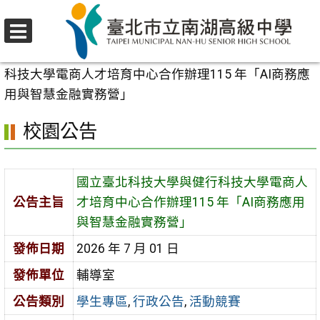
跳
至
選
主
首頁
>
校園公告
>
學生專區
>
國立臺北科技大學與健行
單
要
科技大學電商人才培育中心合作辦理115 年「AI商務應
內
用與智慧金融實務營」
容
校園公告
區
國立臺北科技大學與健行科技大學電商人
公告主旨
才培育中心合作辦理115 年「AI商務應用
與智慧金融實務營」
發佈日期
2026 年 7 月 01 日
發佈單位
輔導室
公告類別
學生專區
,
行政公告
,
活動競賽