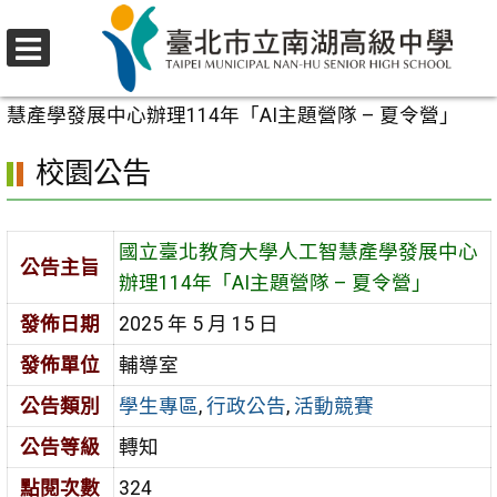
跳
至
選
主
首頁
>
校園公告
>
學生專區
>
國立臺北教育大學人工智
單
要
慧產學發展中心辦理114年「AI主題營隊 – 夏令營」
內
校園公告
容
區
國立臺北教育大學人工智慧產學發展中心
公告主旨
辦理114年「AI主題營隊 – 夏令營」
發佈日期
2025 年 5 月 15 日
發佈單位
輔導室
公告類別
學生專區
,
行政公告
,
活動競賽
公告等級
轉知
點閱次數
324