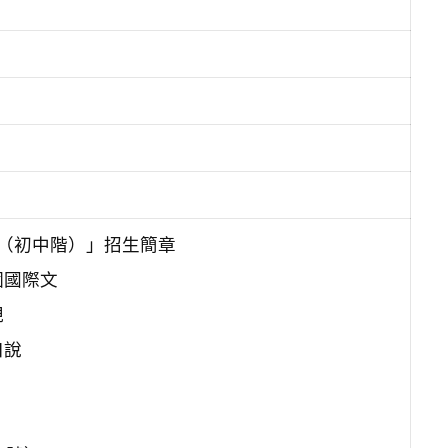
 （初中階）」招生簡章
個國際文
規
口說
。