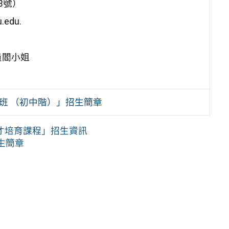
3號）
edu.
員閻小姐
班 （初中階）」招生簡章
才培育課程」招生資訊
生簡章