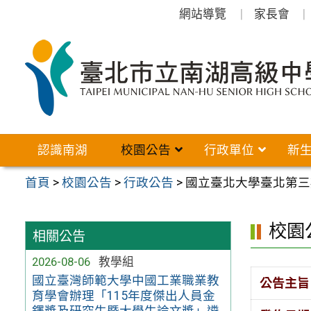
跳
網站導覽
家長會
至
主
要
內
容
區
認識南湖
校園公告
行政單位
新
首頁
>
校園公告
>
行政公告
>
國立臺北大學臺北第三
校園
相關公告
2026-08-06
教學組
國立臺灣師範大學中國工業職業教
公告主旨
育學會辦理「115年度傑出人員金
鐸獎及研究生暨大學生論文獎」遴