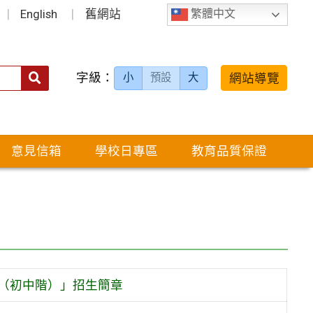
English
舊網站
繁體中文
字級：
送出
網站導覽
小
預設
大
搜
尋：
意見信箱
學校日專區
教育品質保證
 （初中階）」招生簡章