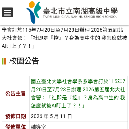
跳
至
選
主
首頁
>
校園公告
>
學生專區
>
國立臺北大學社會學系系
單
要
學會訂於115年7月20日至7月23日辦理 2026第五屆北
內
大社會營：「社即是『控』？身為高中生的 我怎麼就被
容
AI盯上了？！」
區
校園公告
國立臺北大學社會學系系學會訂於115年7
月20日至7月23日辦理 2026第五屆北大社
公告主旨
會營：「社即是『控』？身為高中生的 我
怎麼就被AI盯上了？！」
發佈日期
2026 年 5 月 11 日
發佈單位
輔導室