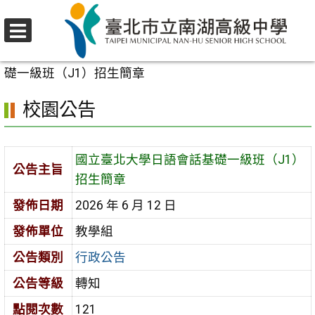
跳
至
選
主
首頁
>
校園公告
>
行政公告
>
國立臺北大學日語會話基
單
要
礎一級班（J1）招生簡章
內
校園公告
容
區
國立臺北大學日語會話基礎一級班（J1）
公告主旨
招生簡章
發佈日期
2026 年 6 月 12 日
發佈單位
教學組
公告類別
行政公告
公告等級
轉知
點閱次數
121