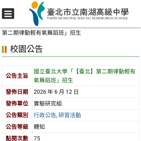
跳
至
選
主
首頁
>
校園公告
>
行政公告
>
國立臺北大學「【臺北】
單
要
第二期律動輕有氧舞蹈班」招生
內
校園公告
容
區
國立臺北大學「【臺北】第二期律動輕有
公告主旨
氧舞蹈班」招生
發佈日期
2026 年 6 月 12 日
發佈單位
實驗研究組
公告類別
行政公告
,
研習活動
公告等級
轉知
點閱次數
75