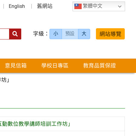
English
舊網站
繁體中文
字級：
送出
網站導覽
小
預設
大
搜
尋：
意見信箱
學校日專區
教育品質保證
作坊」
互動數位教學講師培訓工作坊」