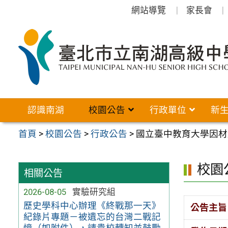
跳
網站導覽
家長會
至
主
要
內
容
區
認識南湖
校園公告
行政單位
新
首頁
>
校園公告
>
行政公告
>
國立臺中教育大學因材
校園
相關公告
2026-08-05
實驗研究組
歷史學科中心辦理《終戰那一天》
公告主旨
紀錄片專題－被遺忘的台灣二戰記
憶（如附件），請貴校轉知並鼓勵