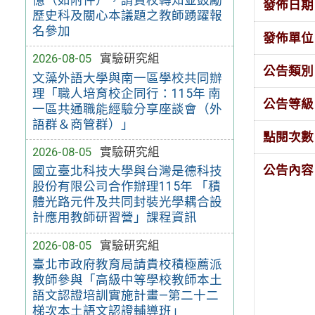
發佈日期
歷史科及關心本議題之教師踴躍報
名參加
發佈單位
2026-08-05
實驗研究組
公告類別
文藻外語大學與南一區學校共同辦
理「職人培育校企同行：115年 南
公告等級
一區共通職能經驗分享座談會（外
語群＆商管群）」
點閱次數
2026-08-05
實驗研究組
公告內容
國立臺北科技大學與台灣是德科技
股份有限公司合作辦理115年 「積
體光路元件及共同封裝光學耦合設
計應用教師研習營」課程資訊
2026-08-05
實驗研究組
臺北市政府教育局請貴校積極薦派
教師參與「高級中等學校教師本土
語文認證培訓實施計畫—第二十二
梯次本土語文認證輔導班」