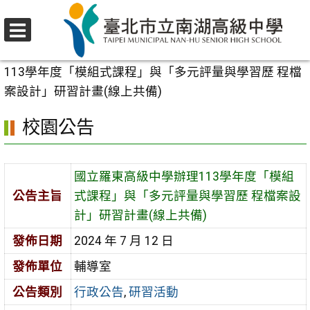
跳
至
選
主
首頁
>
校園公告
>
行政公告
>
國立羅東高級中學辦理
單
要
113學年度「模組式課程」與「多元評量與學習歷 程檔
內
案設計」研習計畫(線上共備)
容
校園公告
區
國立羅東高級中學辦理113學年度「模組
公告主旨
式課程」與「多元評量與學習歷 程檔案設
計」研習計畫(線上共備)
發佈日期
2024 年 7 月 12 日
發佈單位
輔導室
公告類別
行政公告
,
研習活動