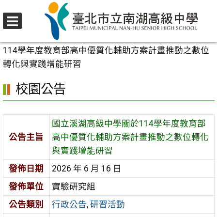
跳
至
選
主
首頁
>
校園公告
>
行政公告
>
國立溪湖高級中學關於
單
要
114學年度教育部高中優質化輔助方案計畫推動之數位
內
轉化與實踐增能研習
容
校園公告
區
國立溪湖高級中學關於114學年度教育部
公告主旨
高中優質化輔助方案計畫推動之數位轉化
與實踐增能研習
發佈日期
2026 年 6 月 16 日
發佈單位
實驗研究組
公告類別
行政公告
,
研習活動