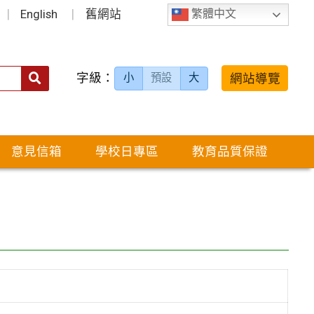
English
舊網站
繁體中文
字級：
送出
網站導覽
小
預設
大
搜
尋：
意見信箱
學校日專區
教育品質保證