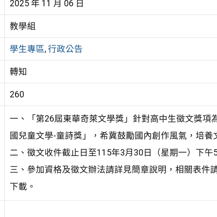
2025 年 11 月 06 日
教學組
學生專區
,
行政公告
轉知
260
一、「第26屆東華奇萊文學獎」針對高中生徵文獎項
國兒童文學-童詩獎」，希冀鼓勵國內創作風氣，培養
二、徵文收件截止日至115年3月30日（星期一）下
三、參加資格及徵文辦法請詳見簡章說明，相關表件請至東華奇萊文獎
下載。