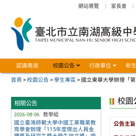
跳
網站導覽
家長會
至
主
要
內
容
區
認識南湖
校園公告
行政單位
新
首頁
>
校園公告
>
學生專區
>
國立東華大學辦理「第
校園
相關公告
2026-08-06
教學組
國立臺灣師範大學中國工業職業教
公告主旨
育學會辦理「115年度傑出人員金
鐸獎及研究生暨大學生論文獎」遴