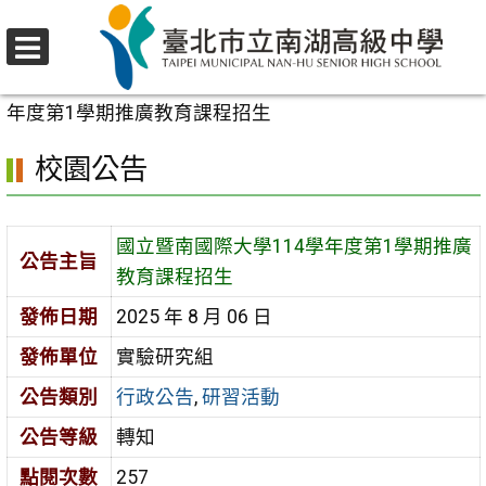
跳
至
選
主
首頁
>
校園公告
>
行政公告
>
國立暨南國際大學114學
單
要
年度第1學期推廣教育課程招生
內
校園公告
容
區
國立暨南國際大學114學年度第1學期推廣
公告主旨
教育課程招生
發佈日期
2025 年 8 月 06 日
發佈單位
實驗研究組
公告類別
行政公告
,
研習活動
公告等級
轉知
點閱次數
257