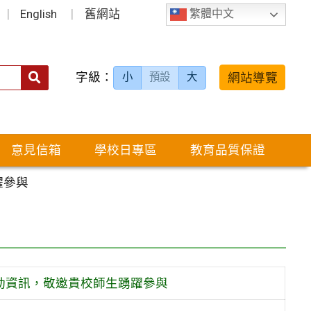
English
舊網站
繁體中文
字級：
送出
網站導覽
小
預設
大
搜
尋：
意見信箱
學校日專區
教育品質保證
躍參與
活動資訊，敬邀貴校師生踴躍參與