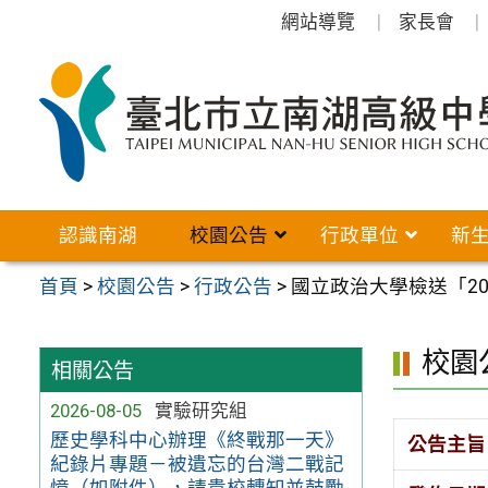
跳
網站導覽
家長會
至
主
要
內
容
區
認識南湖
校園公告
行政單位
新
首頁
>
校園公告
>
行政公告
>
國立政治大學檢送「2
校園
相關公告
2026-08-05
實驗研究組
歷史學科中心辦理《終戰那一天》
公告主旨
紀錄片專題－被遺忘的台灣二戰記
憶（如附件），請貴校轉知並鼓勵