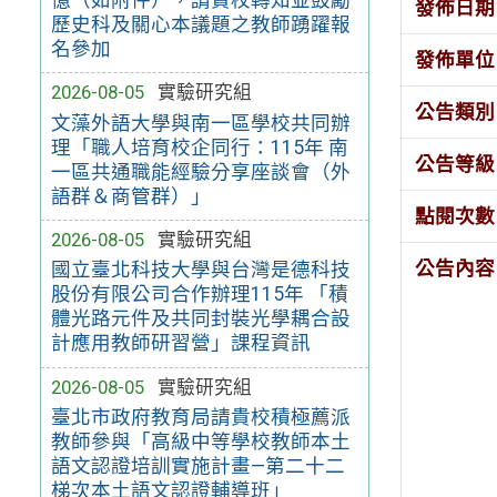
發佈日期
歷史科及關心本議題之教師踴躍報
名參加
發佈單位
2026-08-05
實驗研究組
公告類別
文藻外語大學與南一區學校共同辦
理「職人培育校企同行：115年 南
公告等級
一區共通職能經驗分享座談會（外
語群＆商管群）」
點閱次數
2026-08-05
實驗研究組
公告內容
國立臺北科技大學與台灣是德科技
股份有限公司合作辦理115年 「積
體光路元件及共同封裝光學耦合設
計應用教師研習營」課程資訊
2026-08-05
實驗研究組
臺北市政府教育局請貴校積極薦派
教師參與「高級中等學校教師本土
語文認證培訓實施計畫—第二十二
梯次本土語文認證輔導班」