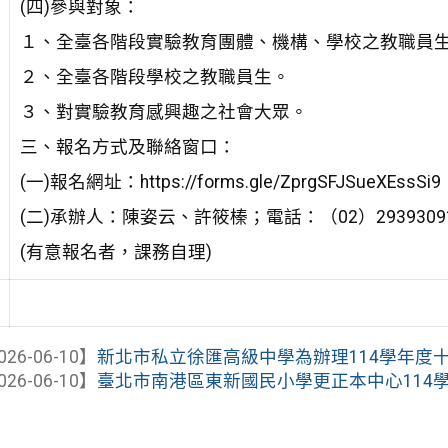
(四)參與對象：
１、全臺各階段實驗教育團體、機構、學校之教職員
２、全臺各階段學校之教職員生。
３、對實驗教育感興趣之社會大眾。
三、報名方式及聯絡窗口：
(一)報名網址：https://forms.gle/ZprgSFJSueXEssSi9
(二)承辦人：陳姿云、許筱榛；電話：（02）29393091＃
(有意報名者，課務自理)
026-06-10】
新北市私立徐匯高級中學為辦理114學年度十二
026-06-10】
臺北市南港區東新國民小學更正本中心114學年