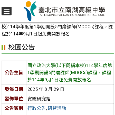
跳
至
選
主
首頁
>
校園公告
>
行政公告
>
國立政治大學(以下簡稱本
單
要
校)114學年度第1學期開設5門磨課師(MOOCs)課程，課
內
程於114年9月1日起免費開放報名
容
校園公告
區
國立政治大學(以下簡稱本校)114學年度第
公告主旨
1學期開設5門磨課師(MOOCs)課程，課程
於114年9月1日起免費開放報名
發佈日期
2025 年 8 月 29 日
發佈單位
實驗研究組
公告類別
行政公告
,
研習活動