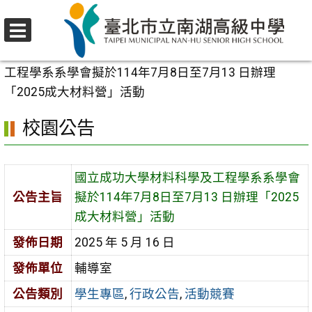
跳
至
選
主
首頁
>
校園公告
>
學生專區
>
國立成功大學材料科學及
單
要
工程學系系學會擬於114年7月8日至7月13 日辦理
內
「2025成大材料營」活動
容
校園公告
區
國立成功大學材料科學及工程學系系學會
公告主旨
擬於114年7月8日至7月13 日辦理「2025
成大材料營」活動
發佈日期
2025 年 5 月 16 日
發佈單位
輔導室
公告類別
學生專區
,
行政公告
,
活動競賽