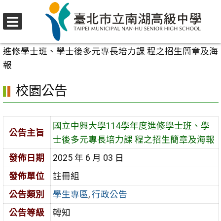
跳
至
選
主
首頁
>
校園公告
>
學生專區
>
國立中興大學114學年度
單
要
進修學士班、學士後多元專長培力課 程之招生簡章及海
內
報
容
校園公告
區
國立中興大學114學年度進修學士班、學
公告主旨
士後多元專長培力課 程之招生簡章及海報
發佈日期
2025 年 6 月 03 日
發佈單位
註冊組
公告類別
學生專區
,
行政公告
公告等級
轉知