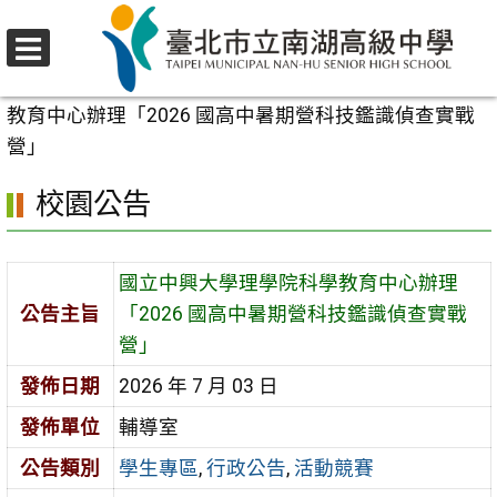
跳
至
選
主
首頁
>
校園公告
>
學生專區
>
國立中興大學理學院科學
單
要
教育中心辦理「2026 國高中暑期營科技鑑識偵查實戰
內
營」
容
校園公告
區
國立中興大學理學院科學教育中心辦理
公告主旨
「2026 國高中暑期營科技鑑識偵查實戰
營」
發佈日期
2026 年 7 月 03 日
發佈單位
輔導室
公告類別
學生專區
,
行政公告
,
活動競賽